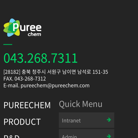
043.268.7311
[28182] 충북 청주시 서원구 남이면 남석로 151-35
FAX. 043-268-7312
E-mail. pureechem@pureechem.com
Quick Menu
PUREECHEM
PRODUCT
Intranet
R&D
Admin