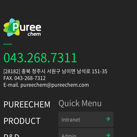
043.268.7311
[28182] 충북 청주시 서원구 남이면 남석로 151-35
FAX. 043-268-7312
E-mail. pureechem@pureechem.com
Quick Menu
PUREECHEM
PRODUCT
Intranet
R&D
Admin