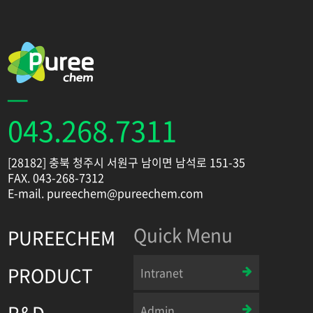
043.268.7311
[28182] 충북 청주시 서원구 남이면 남석로 151-35
FAX. 043-268-7312
E-mail. pureechem@pureechem.com
Quick Menu
PUREECHEM
PRODUCT
Intranet
R&D
Admin