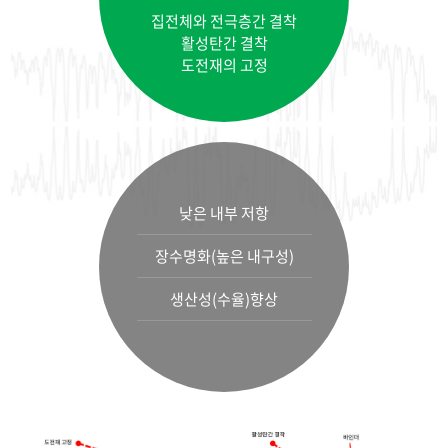
집전체와 전극층간 결착
활성탄간 결착
도전재의 고정
낮은 내부 저항
장수명화(높은 내구성)
생산성(수율)향상