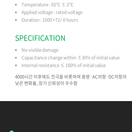
Temperature : 65℃ ± 2℃
Applied voltage : rated voltage
Duration : 1000 +72/-0 hours
SPECIFICATION
No visible damage
Capacitance change within ±30% of initial value
Internal resistance ≤ 100% of initial value
4000시간 이후에도 전극을 비롯하여 용량·AC저항·DC저항의
낮은 변화율, 장기 신뢰성이 우수함